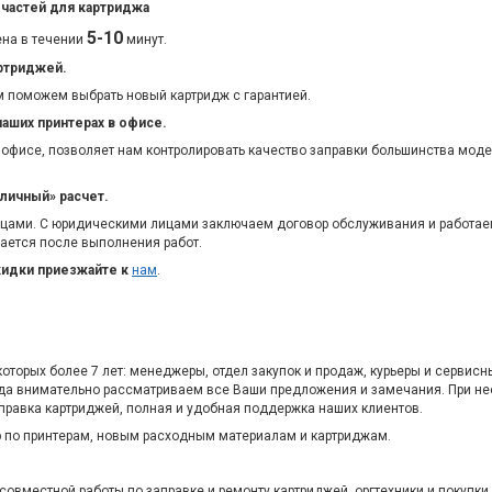
 частей для картриджа
5-10
ена в течении
минут.
артриджей.
м поможем выбрать новый картридж с гарантией.
наших принтерах в офисе.
 офисе, позволяет нам контролировать качество заправки большинства моде
личный» расчет.
цами. С юридическими лицами заключаем договор обслуживания и работае
мается после выполнения работ.
кидки приезжайте к
нам
.
торых более 7 лет: менеджеры, отдел закупок и продаж, курьеры и сервис
да внимательно рассматриваем все Ваши предложения и замечания. При н
правка картриджей, полная и удобная поддержка наших клиентов.
 по принтерам, новым расходным материалам и картриджам.
совместной работы по заправке и ремонту картриджей, оргтехники и покупки