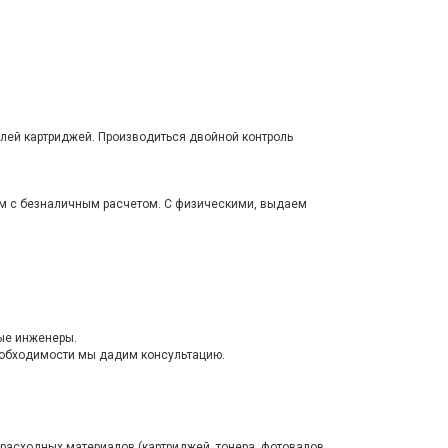
лей картриджей. Производиться двойной контроль
м с безналичным расчетом. С физическими, выдаем
ные инженеры.
еобходимости мы дадим консультацию.
 расходных материалов (картриджей, тонера, фотовалов,