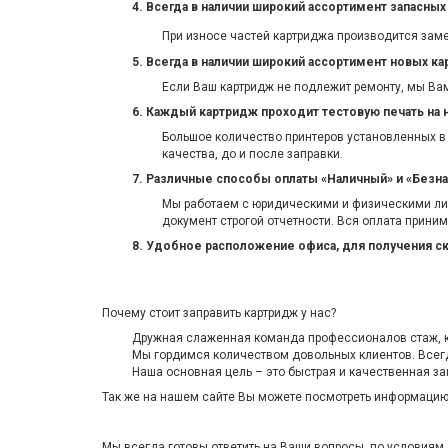
4.
Всегда в наличии
широкий ассортимент
запасных
При износе частей картриджа производится зам
5. Всегда в наличии широкий ассортимент новых к
Если Ваш картридж не подлежит ремонту, мы Ва
6. Каждый картридж проходит тестовую печать на 
Большое количество принтеров установленных в
качества, до и после заправки.
7. Различные способы оплаты «Наличный» и «Безна
Мы работаем с юридическими и физическими ли
документ строгой отчетности. Вся оплата прини
8. Удобное расположение офиса, для получения с
Почему стоит заправить картридж у нас?
Дружная слаженная команда профессионалов стаж, ко
Мы гордимся количеством довольных клиентов. Всег
Наша основная цель – это быстрая и качественная за
Так же на нашем сайте Вы можете посмотреть информацию
Мы всегда готовы ответить на Ваши вопросы, по условиям 