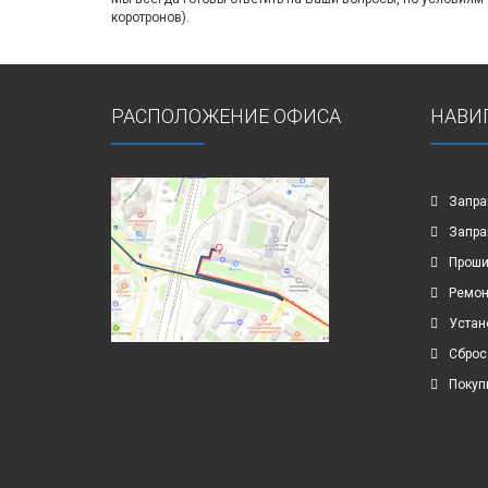
коротронов).
РАСПОЛОЖЕНИЕ ОФИСА
НАВИ
Запра
Запра
Проши
Ремон
Устан
Сброс
Покуп