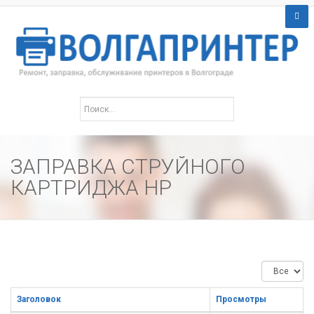
ЗАПРАВКА СТРУЙНОГО
КАРТРИДЖА HP
Кол-
во
строк:
Заголовок
Просмотры