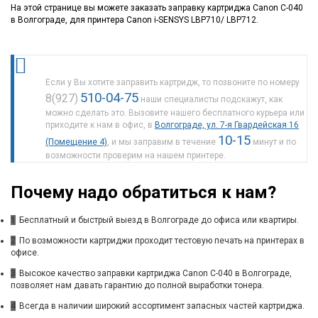
На этой странице вы можете заказать заправку картриджа Canon C-040
в Волгограде, для принтера Canon i-SENSYS LBP710/ LBP712.
Если у Вы хотите заправить картридж, то позвоните по номеру
510-04-75
8(927)
наши специалисты подскажут, как
можно сделать это. Вызовите нашего бесплатного курьера или
приходите к нам в офис, в
Волгограде, ул. 7-я Гвардейская 16
10-15
(Помещение 4)
, и мы заправим в течение
минут и по
возможности проверим на нашем принтере.
Почему надо обратиться к нам?
1
Бесплатный и быстрый выезд в Волгограде до офиса или квартиры.
2
По возможности картриджи проходит тестовую печать на принтерах в
офисе.
3
Высокое качество заправки картриджа Canon C-040 в Волгограде,
позволяет нам давать гарантию до полной выработки тонера.
4
Всегда в наличии широкий ассортимент запасных частей картриджа.