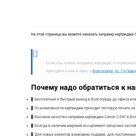
На этой странице вы можете заказать заправку картриджа C
Если у Вы хотите заправить картридж, то позвонит
приходите к нам в офис, в
Волгограде, ул. 7-я Гва
Почему надо обратиться к н
1
Бесплатный и быстрый выезд в Волгограде до офиса или
2
По возможности картриджи проходит тестовую печать на 
3
Высокое качество заправки картриджа Canon C-041 в Вол
4
Всегда в наличии широкий ассортимент запасных частей
5
Для новых клиентов возможны подарки, для постоянных