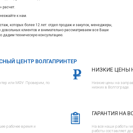
 расчет.
иезжайте к нам.
таж, которых более 12 лет: отдел продаж и закупок, менеджеры,
м довольных клиентов и внимательно рассматриваем все Ваши
о дадим техническую консультацию.
ИСНЫЙ ЦЕНТР ВОЛГАПРИНТЕР
НИЗКИЕ ЦЕНЫ 
тер или МФУ. Проверим, по
Низкие цены на заправ
низких в Волгограде.
ГАРАНТИЯ НА В
ее рабочее время и
На все наши работы м
работы составляет до 