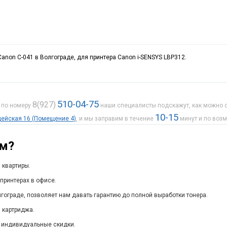
anon C-041 в Волгограде, для принтера Canon i-SENSYS LBP312.
510-04-75
8(927)
е по номеру
наши специалисты подскажут, как можно с
10-15
рдейская 16 (Помещение 4)
, и мы заправим в течение
минут и по воз
ам?
 квартиры.
принтерах в офисе.
гограде, позволяет нам давать гарантию до полной выработки тонера.
 картриджа.
 индивидуальные скидки.