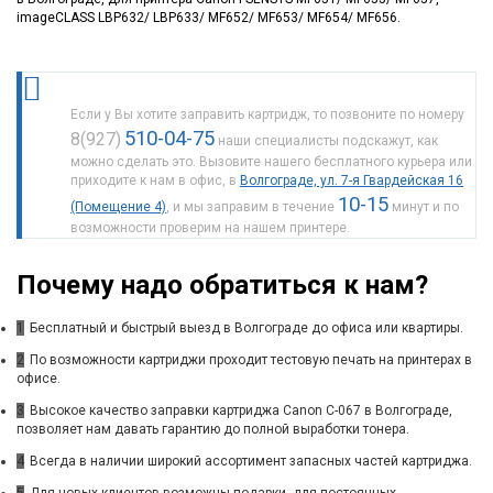
imageCLASS LBP632/ LBP633/ MF652/ MF653/ MF654/ MF656.
Если у Вы хотите заправить картридж, то позвоните по номеру
510-04-75
8(927)
наши специалисты подскажут, как
можно сделать это. Вызовите нашего бесплатного курьера или
приходите к нам в офис, в
Волгограде, ул. 7-я Гвардейская 16
10-15
(Помещение 4)
, и мы заправим в течение
минут и по
возможности проверим на нашем принтере.
Почему надо обратиться к нам?
1
Бесплатный и быстрый выезд в Волгограде до офиса или квартиры.
2
По возможности картриджи проходит тестовую печать на принтерах в
офисе.
3
Высокое качество заправки картриджа Canon C-067 в Волгограде,
позволяет нам давать гарантию до полной выработки тонера.
4
Всегда в наличии широкий ассортимент запасных частей картриджа.