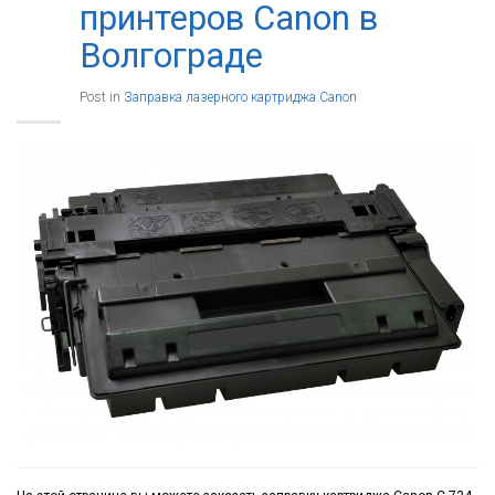
принтеров Canon в
Волгограде
Post in
Заправка лазерного картриджа Canon