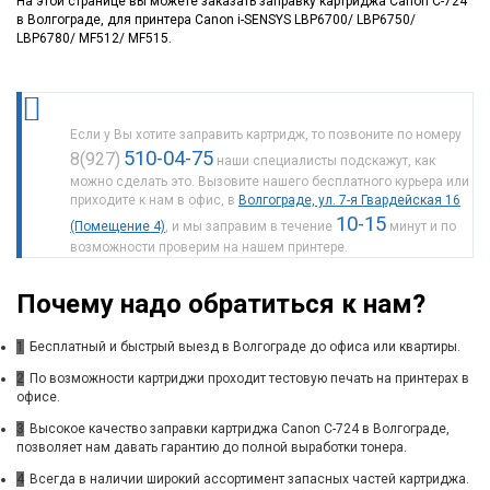
На этой странице вы можете заказать заправку картриджа Canon C-724
в Волгограде, для принтера Canon i-SENSYS LBP6700/ LBP6750/
LBP6780/ MF512/ MF515.
Если у Вы хотите заправить картридж, то позвоните по номеру
510-04-75
8(927)
наши специалисты подскажут, как
можно сделать это. Вызовите нашего бесплатного курьера или
приходите к нам в офис, в
Волгограде, ул. 7-я Гвардейская 16
10-15
(Помещение 4)
, и мы заправим в течение
минут и по
возможности проверим на нашем принтере.
Почему надо обратиться к нам?
1
Бесплатный и быстрый выезд в Волгограде до офиса или квартиры.
2
По возможности картриджи проходит тестовую печать на принтерах в
офисе.
3
Высокое качество заправки картриджа Canon C-724 в Волгограде,
позволяет нам давать гарантию до полной выработки тонера.
4
Всегда в наличии широкий ассортимент запасных частей картриджа.