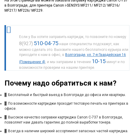
На этой странице вы можете заказать заправку картриджа Canon C-737
в Волгограде, для принтера Canon i-SENSYS MF211/ MF212/ MF216/
MF217/ MF226/ MF229.
Если у Вы хотите заправить картридж, то позвоните по номеру
510-04-75
8(927)
наши специалисты подскажут, как
можно сделать это. Вызовите нашего бесплатного курьера или
приходите к нам в офис, в
Волгограде, ул. 7-я Гвардейская 16
10-15
(Помещение 4)
, и мы заправим в течение
минут и по
возможности проверим на нашем принтере.
Почему надо обратиться к нам?
1
Бесплатный и быстрый выезд в Волгограде до офиса или квартиры.
2
По возможности картриджи проходит тестовую печать на принтерах в
офисе.
3
Высокое качество заправки картриджа Canon C-737 в Волгограде,
позволяет нам давать гарантию до полной выработки тонера.
4
Всегда в наличии широкий ассортимент запасных частей картриджа.