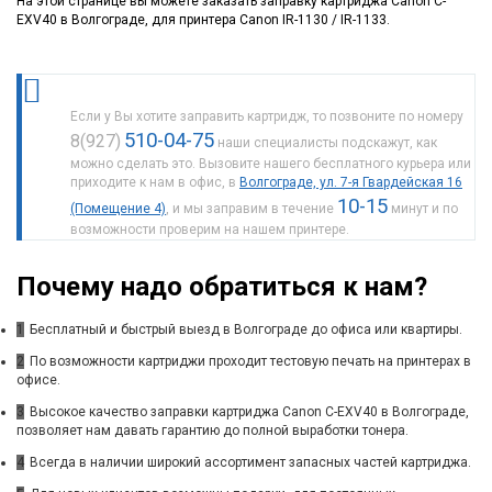
На этой странице вы можете заказать заправку картриджа Canon C-
EXV40 в Волгограде, для принтера Canon IR-1130 / IR-1133.
Если у Вы хотите заправить картридж, то позвоните по номеру
510-04-75
8(927)
наши специалисты подскажут, как
можно сделать это. Вызовите нашего бесплатного курьера или
приходите к нам в офис, в
Волгограде, ул. 7-я Гвардейская 16
10-15
(Помещение 4)
, и мы заправим в течение
минут и по
возможности проверим на нашем принтере.
Почему надо обратиться к нам?
1
Бесплатный и быстрый выезд в Волгограде до офиса или квартиры.
2
По возможности картриджи проходит тестовую печать на принтерах в
офисе.
3
Высокое качество заправки картриджа Canon C-EXV40 в Волгограде,
позволяет нам давать гарантию до полной выработки тонера.
4
Всегда в наличии широкий ассортимент запасных частей картриджа.