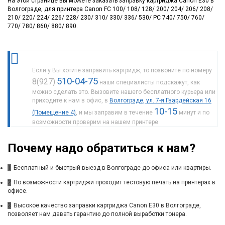
На этой странице вы можете заказать заправку картриджа Canon E30 в
Волгограде, для принтера Canon FC 100/ 108/ 128/ 200/ 204/ 206/ 208/
210/ 220/ 224/ 226/ 228/ 230/ 310/ 330/ 336/ 530/ PC 740/ 750/ 760/
770/ 780/ 860/ 880/ 890.
Если у Вы хотите заправить картридж, то позвоните по номеру
510-04-75
8(927)
наши специалисты подскажут, как
можно сделать это. Вызовите нашего бесплатного курьера или
приходите к нам в офис, в
Волгограде, ул. 7-я Гвардейская 16
10-15
(Помещение 4)
, и мы заправим в течение
минут и по
возможности проверим на нашем принтере.
Почему надо обратиться к нам?
1
Бесплатный и быстрый выезд в Волгограде до офиса или квартиры.
2
По возможности картриджи проходит тестовую печать на принтерах в
офисе.
3
Высокое качество заправки картриджа Canon E30 в Волгограде,
позволяет нам давать гарантию до полной выработки тонера.