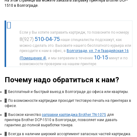
На этой странице вы можете заказать заправку принтера Brother DCP-
1510 в Волгограде.
Если у Вы хотите заправить картридж, то позвоните по номеру
510-04-75
8(927)
наши специалисты подскажут, как
можно сделать это. Вызовите нашего бесплатного курьера или
приходите к нам в офис, в
Волгограде, ул. 7-я Гвардейская 16
10-15
(Помещение 4)
, и мы заправим в течение
минут и по
возможности проверим на нашем принтере.
Почему надо обратиться к нам?
1
Бесплатный и быстрый выезд в Волгограде до офиса или квартиры.
2
По возможности картриджи проходит тестовую печать на принтерах в
офисе.
3
Высокое качество
заправки картриджа Brother TN-1075
для
принтера Brother DCP-1510 в Волгограде, позволяет нам давать
гарантию до полной выработки тонера.
4
Всегда в наличии широкий ассортимент запасных частей картриджа.