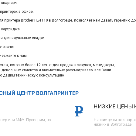
 квартиры.
принтерах в офисе.
я принтера Brother HL-1110 в Волгограде, позволяет нам давать гарантию до
 картриджа.
 индивидуальные скидки.
 расчет.
иезжайте к нам.
таж, которых более 12 лет: отдел продаж и закупок, менеджеры,
м довольных клиентов и внимательно рассматриваем все Ваши
о дадим техническую консультацию.
ИСНЫЙ ЦЕНТР ВОЛГАПРИНТЕР
НИЗКИЕ ЦЕНЫ 
тер или МФУ. Проверим, по
Низкие цены на заправ
низких в Волгограде.