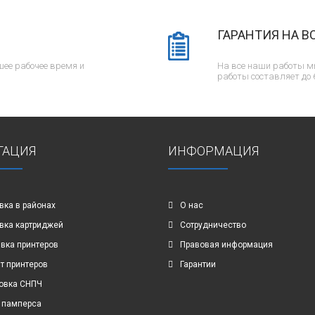
ГАРАНТИЯ НА В
ее рабочее время и
На все наши работы м
работы составляет до 
ГАЦИЯ
ИНФОРМАЦИЯ
вка в районах
О нас
вка картриджей
Сотрудничество
вка принтеров
Правовая информация
т принтеров
Гарантии
овка СНПЧ
 памперса