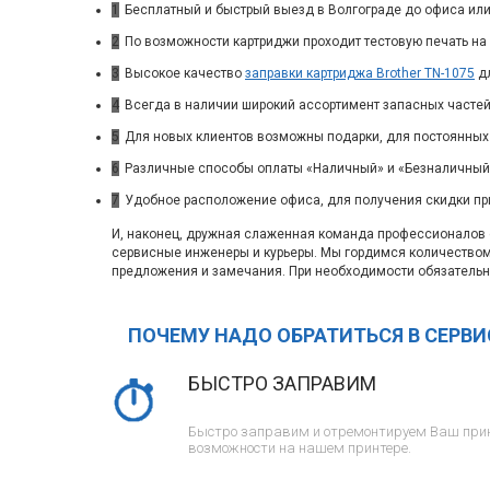
1
Бесплатный и быстрый выезд в Волгограде до офиса или
2
По возможности картриджи проходит тестовую печать на 
3
Высокое качество
заправки картриджа Brother TN-1075
дл
4
Всегда в наличии широкий ассортимент запасных частей
5
Для новых клиентов возможны подарки, для постоянных
6
Различные способы оплаты «Наличный» и «Безналичный»
7
Удобное расположение офиса, для получения скидки пр
И, наконец, дружная слаженная команда профессионалов с
сервисные инженеры и курьеры. Мы гордимся количество
предложения и замечания. При необходимости обязательн
ПОЧЕМУ НАДО ОБРАТИТЬСЯ В СЕРВ
БЫСТРО ЗАПРАВИМ
Быстро заправим и отремонтируем Ваш прин
возможности на нашем принтере.