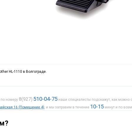
other HL-1110 в Волгограде.
510-04-75
8(927)
е по номеру
наши специалисты подскажут, как можно с
10-15
рдейская 16 (Помещение 4)
, и мы заправим в течение
минут и по воз
ам?