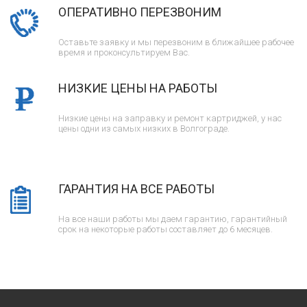
ОПЕРАТИВНО ПЕРЕЗВОНИМ
Оставьте заявку и мы перезвоним в ближайшее рабочее
время и проконсультируем Вас.
НИЗКИЕ ЦЕНЫ НА РАБОТЫ
Низкие цены на заправку и ремонт картриджей, у нас
цены одни из самых низких в Волгограде.
ГАРАНТИЯ НА ВСЕ РАБОТЫ
На все наши работы мы даем гарантию, гарантийный
срок на некоторые работы составляет до 6 месяцев.