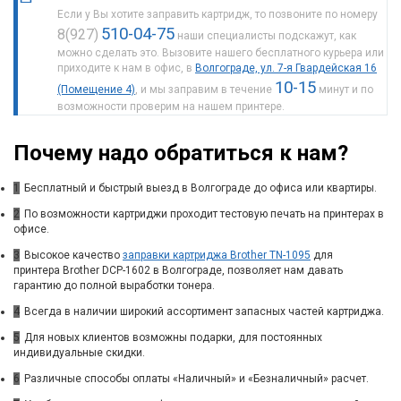
Если у Вы хотите заправить картридж, то позвоните по номеру
510-04-75
8(927)
наши специалисты подскажут, как
можно сделать это. Вызовите нашего бесплатного курьера или
приходите к нам в офис, в
Волгограде, ул. 7-я Гвардейская 16
10-15
(Помещение 4)
, и мы заправим в течение
минут и по
возможности проверим на нашем принтере.
Почему надо обратиться к нам?
1
Бесплатный и быстрый выезд в Волгограде до офиса или квартиры.
2
По возможности картриджи проходит тестовую печать на принтерах в
офисе.
3
Высокое качество
заправки картриджа Brother TN-1095
для
принтера Brother DCP-1602 в Волгограде, позволяет нам давать
гарантию до полной выработки тонера.
4
Всегда в наличии широкий ассортимент запасных частей картриджа.
5
Для новых клиентов возможны подарки, для постоянных
индивидуальные скидки.
6
Различные способы оплаты «Наличный» и «Безналичный» расчет.