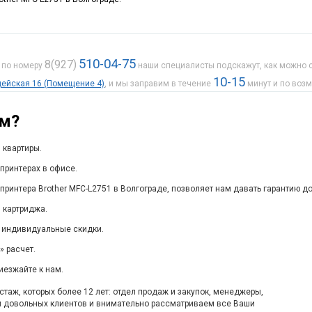
510-04-75
8(927)
е по номеру
наши специалисты подскажут, как можно с
10-15
рдейская 16 (Помещение 4)
, и мы заправим в течение
минут и по воз
ам?
 квартиры.
принтерах в офисе.
принтера Brother MFC-L2751 в Волгограде, позволяет нам давать гарантию д
 картриджа.
 индивидуальные скидки.
 расчет.
иезжайте к нам.
таж, которых более 12 лет: отдел продаж и закупок, менеджеры,
м довольных клиентов и внимательно рассматриваем все Ваши