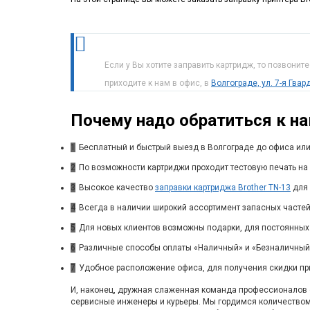
Если у Вы хотите заправить картридж, то позвонит
приходите к нам в офис, в
Волгограде, ул. 7-я Гва
Почему надо обратиться к н
1
Бесплатный и быстрый выезд в Волгограде до офиса или
2
По возможности картриджи проходит тестовую печать на 
3
Высокое качество
заправки картриджа Brother TN-13
для 
4
Всегда в наличии широкий ассортимент запасных частей
5
Для новых клиентов возможны подарки, для постоянных
6
Различные способы оплаты «Наличный» и «Безналичный»
7
Удобное расположение офиса, для получения скидки пр
И, наконец, дружная слаженная команда профессионалов с
сервисные инженеры и курьеры. Мы гордимся количество