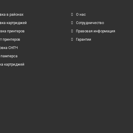
вка в районах
О нас
вка картриджей
Сотрудничество
вка принтеров
Правовая информация
т принтеров
Гарантии
овка СНПЧ
 памперса
ка картриджей