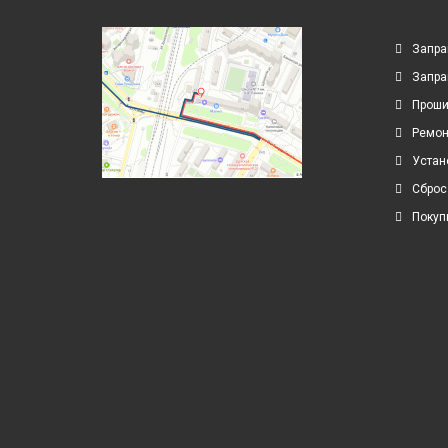
Запра
Запра
Проши
Ремон
Устан
Сброс
Покуп