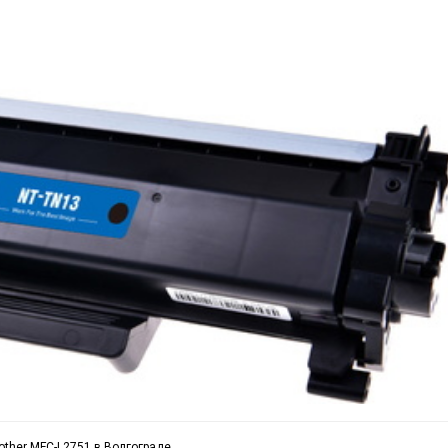
other MFC-L2751 в Волгограде.