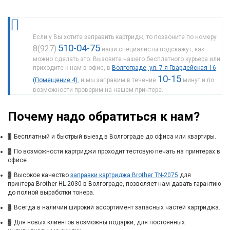
Если у Вы хотите заправить картридж, то позвоните по номеру
510-04-75
8(927)
наши специалисты подскажут, как
можно сделать это. Вызовите нашего бесплатного курьера или
приходите к нам в офис, в
Волгограде, ул. 7-я Гвардейская 16
10-15
(Помещение 4)
, и мы заправим в течение
минут и по
возможности проверим на нашем принтере.
Почему надо обратиться к нам?
1
Бесплатный и быстрый выезд в Волгограде до офиса или квартиры.
2
По возможности картриджи проходит тестовую печать на принтерах в
офисе.
3
Высокое качество
заправки картриджа Brother TN-2075
для
принтера Brother HL-2030 в Волгограде, позволяет нам давать гарантию
до полной выработки тонера.
4
Всегда в наличии широкий ассортимент запасных частей картриджа.
5
Для новых клиентов возможны подарки, для постоянных