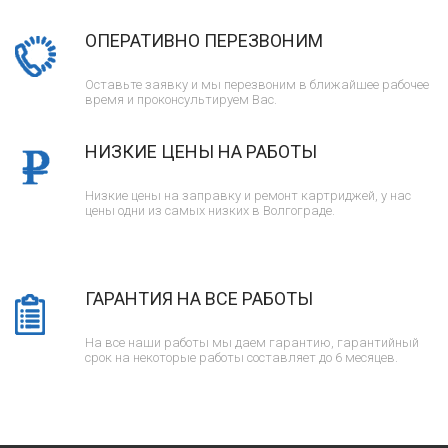
ОПЕРАТИВНО ПЕРЕЗВОНИМ
Оставьте заявку и мы перезвоним в ближайшее рабочее
время и проконсультируем Вас.
НИЗКИЕ ЦЕНЫ НА РАБОТЫ
Низкие цены на заправку и ремонт картриджей, у нас
цены одни из самых низких в Волгограде.
ГАРАНТИЯ НА ВСЕ РАБОТЫ
На все наши работы мы даем гарантию, гарантийный
срок на некоторые работы составляет до 6 месяцев.