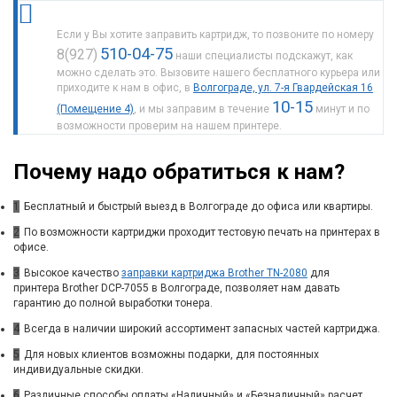
Если у Вы хотите заправить картридж, то позвоните по номеру
510-04-75
8(927)
наши специалисты подскажут, как
можно сделать это. Вызовите нашего бесплатного курьера или
приходите к нам в офис, в
Волгограде, ул. 7-я Гвардейская 16
10-15
(Помещение 4)
, и мы заправим в течение
минут и по
возможности проверим на нашем принтере.
Почему надо обратиться к нам?
1
Бесплатный и быстрый выезд в Волгограде до офиса или квартиры.
2
По возможности картриджи проходит тестовую печать на принтерах в
офисе.
3
Высокое качество
заправки картриджа Brother TN-2080
для
принтера Brother DCP-7055 в Волгограде, позволяет нам давать
гарантию до полной выработки тонера.
4
Всегда в наличии широкий ассортимент запасных частей картриджа.
5
Для новых клиентов возможны подарки, для постоянных
индивидуальные скидки.
6
Различные способы оплаты «Наличный» и «Безналичный» расчет.