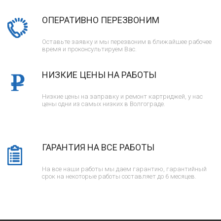
ОПЕРАТИВНО ПЕРЕЗВОНИМ
Оставьте заявку и мы перезвоним в ближайшее рабочее
время и проконсультируем Вас.
НИЗКИЕ ЦЕНЫ НА РАБОТЫ
Низкие цены на заправку и ремонт картриджей, у нас
цены одни из самых низких в Волгограде.
ГАРАНТИЯ НА ВСЕ РАБОТЫ
На все наши работы мы даем гарантию, гарантийный
срок на некоторые работы составляет до 6 месяцев.