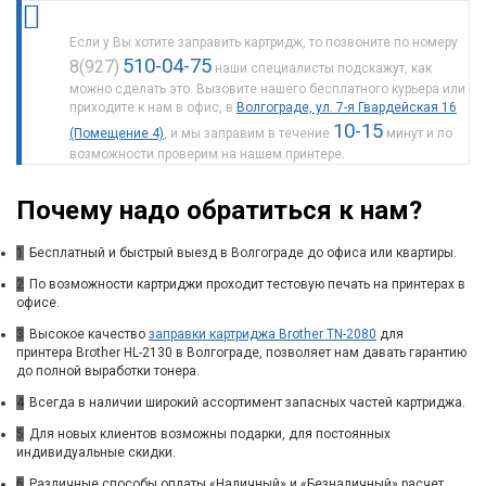
Если у Вы хотите заправить картридж, то позвоните по номеру
510-04-75
8(927)
наши специалисты подскажут, как
можно сделать это. Вызовите нашего бесплатного курьера или
приходите к нам в офис, в
Волгограде, ул. 7-я Гвардейская 16
10-15
(Помещение 4)
, и мы заправим в течение
минут и по
возможности проверим на нашем принтере.
Почему надо обратиться к нам?
1
Бесплатный и быстрый выезд в Волгограде до офиса или квартиры.
2
По возможности картриджи проходит тестовую печать на принтерах в
офисе.
3
Высокое качество
заправки картриджа Brother TN-2080
для
принтера Brother HL-2130 в Волгограде, позволяет нам давать гарантию
до полной выработки тонера.
4
Всегда в наличии широкий ассортимент запасных частей картриджа.
5
Для новых клиентов возможны подарки, для постоянных
индивидуальные скидки.
6
Различные способы оплаты «Наличный» и «Безналичный» расчет.