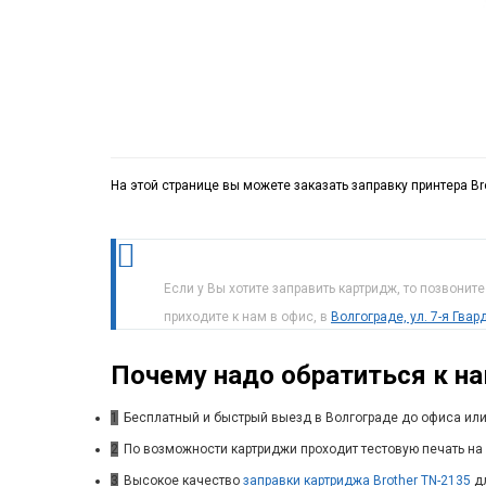
На этой странице вы можете заказать заправку принтера Br
Если у Вы хотите заправить картридж, то позвонит
приходите к нам в офис, в
Волгограде, ул. 7-я Гва
Почему надо обратиться к н
1
Бесплатный и быстрый выезд в Волгограде до офиса или
2
По возможности картриджи проходит тестовую печать на 
3
Высокое качество
заправки картриджа Brother TN-2135
дл