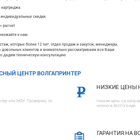
 картриджа.
 индивидуальные скидки.
 расчет.
иезжайте к нам.
таж, которых более 12 лет: отдел продаж и закупок, менеджеры,
м довольных клиентов и внимательно рассматриваем все Ваши
о дадим техническую консультацию.
ИСНЫЙ ЦЕНТР ВОЛГАПРИНТЕР
НИЗКИЕ ЦЕНЫ 
тер или МФУ. Проверим, по
Низкие цены на заправ
низких в Волгограде.
ГАРАНТИЯ НА В