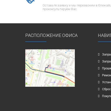
Оставьте заявку и мы перезвоним в ближайш
проконсультируем Вас.
РАСПОЛОЖЕНИЕ ОФИСА
НАВИ
Запра
Запра
Проши
Ремон
Устан
Сброс
Покуп