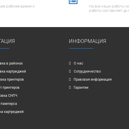
ее рабочее время и
На все наши работы м
работы составляет до 
ГАЦИЯ
ИНФОРМАЦИЯ
вка в районах
О нас
вка картриджей
Сотрудничество
вка принтеров
Правовая информация
т принтеров
Гарантии
овка СНПЧ
 памперса
ка картриджей