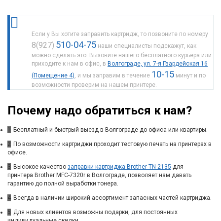
Если у Вы хотите заправить картридж, то позвоните по номеру
510-04-75
8(927)
наши специалисты подскажут, как
можно сделать это. Вызовите нашего бесплатного курьера или
приходите к нам в офис, в
Волгограде, ул. 7-я Гвардейская 16
10-15
(Помещение 4)
, и мы заправим в течение
минут и по
возможности проверим на нашем принтере.
Почему надо обратиться к нам?
1
Бесплатный и быстрый выезд в Волгограде до офиса или квартиры.
2
По возможности картриджи проходит тестовую печать на принтерах в
офисе.
3
Высокое качество
заправки картриджа Brother TN-2135
для
принтера Brother MFC-7320r в Волгограде, позволяет нам давать
гарантию до полной выработки тонера.
4
Всегда в наличии широкий ассортимент запасных частей картриджа.
5
Для новых клиентов возможны подарки, для постоянных
индивидуальные скидки.