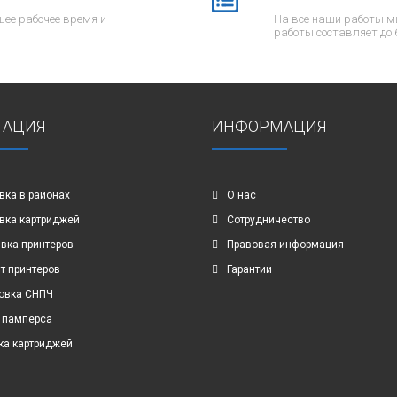
ее рабочее время и
На все наши работы м
работы составляет до 
ГАЦИЯ
ИНФОРМАЦИЯ
вка в районах
О нас
вка картриджей
Сотрудничество
вка принтеров
Правовая информация
т принтеров
Гарантии
овка СНПЧ
 памперса
ка картриджей