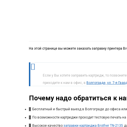
На этой странице вы можете заказать заправку принтера Br
Если у Вы хотите заправить картридж, то позвонит
приходите к нам в офис, в
Волгограде, ул. 7-я Гва
Почему надо обратиться к н
1
Бесплатный и быстрый выезд в Волгограде до офиса или
2
По возможности картриджи проходит тестовую печать на 
3
Высокое качество
заправки картриджа Brother TN-2135
дл