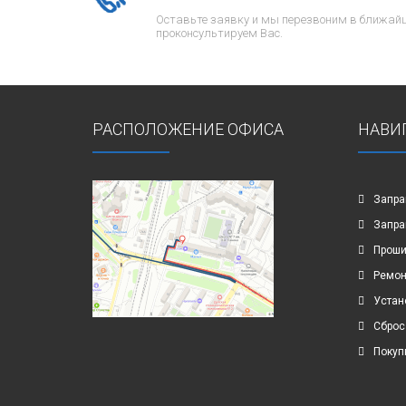
Оставьте заявку и мы перезвоним в ближайш
проконсультируем Вас.
РАСПОЛОЖЕНИЕ ОФИСА
НАВИ
Запра
Запра
Проши
Ремон
Устан
Сброс
Покуп