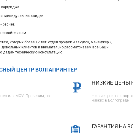
 картриджа.
 индивидуальные скидки.
 расчет.
иезжайте к нам.
таж, которых более 12 лет: отдел продаж и закупок, менеджеры,
м довольных клиентов и внимательно рассматриваем все Ваши
о дадим техническую консультацию.
ИСНЫЙ ЦЕНТР ВОЛГАПРИНТЕР
НИЗКИЕ ЦЕНЫ 
тер или МФУ. Проверим, по
Низкие цены на заправ
низких в Волгограде.
ГАРАНТИЯ НА В