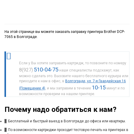
На этой странице вы можете заказать заправку принтера Brother DCP-
7065 в Волгограде.
Если у Вы хотите заправить картридж, то позвоните по номеру
510-04-75
8(927)
наши специалисты подскажут, как
можно сделать это. Вызовите нашего бесплатного курьера или
приходите к нам в офис, в
Волгограде, ул. 7-я Гвардейская 16
10-15
(Помещение 4)
, и мы заправим в течение
минут и по
возможности проверим на нашем принтере.
Почему надо обратиться к нам?
1
Бесплатный и быстрый выезд в Волгограде до офиса или квартиры.
2
По возможности картриджи проходит тестовую печать на принтерах в