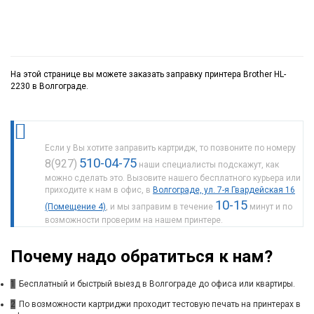
На этой странице вы можете заказать заправку принтера Brother HL-
2230 в Волгограде.
Если у Вы хотите заправить картридж, то позвоните по номеру
510-04-75
8(927)
наши специалисты подскажут, как
можно сделать это. Вызовите нашего бесплатного курьера или
приходите к нам в офис, в
Волгограде, ул. 7-я Гвардейская 16
10-15
(Помещение 4)
, и мы заправим в течение
минут и по
возможности проверим на нашем принтере.
Почему надо обратиться к нам?
1
Бесплатный и быстрый выезд в Волгограде до офиса или квартиры.
2
По возможности картриджи проходит тестовую печать на принтерах в