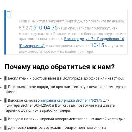
Если у Вы хотите заправить картридж, то позвоните по номеру
510-04-75
8(927)
наши специалисты подскажут, как
можно сделать это. Вызовите нашего бесплатного курьера или
приходите к нам в офис, в
Волгограде, ул. 7-я Гвардейская 16
10-15
(Помещение 4)
, и мы заправим в течение
минут и по
возможности проверим на нашем принтере.
Почему надо обратиться к нам?
1
Бесплатный и быстрый выезд в Волгограде до офиса или квартиры.
2
По возможности картриджи проходит тестовую печать на принтерах в
офисе.
3
Высокое качество
заправки картриджа Brother TN-2375
для
принтера Brother DCP-L2560 в Волгограде, позволяет нам давать
гарантию до полной выработки тонера.
4
Всегда в наличии широкий ассортимент запасных частей картриджа.
5
Для новых клиентов возможны подарки, для постоянных