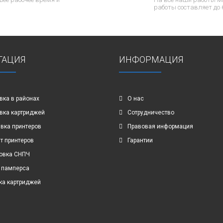
работы составляет до 
ГАЦИЯ
ИНФОРМАЦИЯ
вка в районах
О нас
вка картриджей
Сотрудничество
вка принтеров
Правовая информация
т принтеров
Гарантии
овка СНПЧ
 памперса
ка картриджей