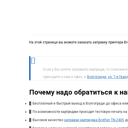
На этой странице вы можете заказать заправку принтера B
Если у Вы хотите заправить картридж, то позвонит
приходите к нам в офис, в
Волгограде, ул. 7-я Гва
Почему надо обратиться к н
1
Бесплатный и быстрый выезд в Волгограде до офиса или
2
По возможности картриджи проходит тестовую печать на 
3
Высокое качество
заправки картриджа Brother TN-2405
дл