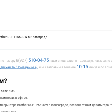
rother DCP-L2550DW в Волгограде.
510-04-75
8(927)
е по номеру
наши специалисты подскажут, как можно с
10-15
рдейская 16 (Помещение 4)
, и мы заправим в течение
минут и по воз
ам?
 квартиры.
принтерах в офисе.
я принтера Brother DCP-L2550DW в Волгограде, позволяет нам давать гарант