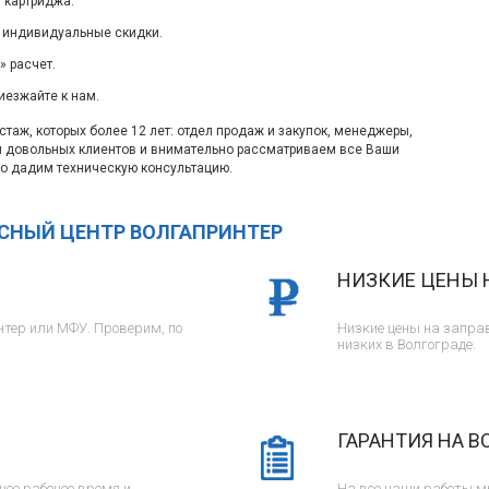
 картриджа.
 индивидуальные скидки.
 расчет.
иезжайте к нам.
таж, которых более 12 лет: отдел продаж и закупок, менеджеры,
м довольных клиентов и внимательно рассматриваем все Ваши
о дадим техническую консультацию.
ИСНЫЙ ЦЕНТР ВОЛГАПРИНТЕР
НИЗКИЕ ЦЕНЫ 
тер или МФУ. Проверим, по
Низкие цены на заправ
низких в Волгограде.
ГАРАНТИЯ НА В
ее рабочее время и
На все наши работы м