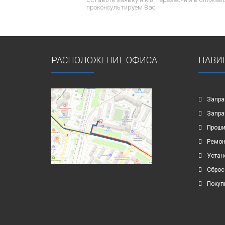
проконсультируем Вас.
РАСПОЛОЖЕНИЕ ОФИСА
НАВИ
Запра
Запра
Проши
Ремон
Устан
Сброс
Покуп