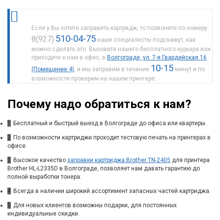
Если у Вы хотите заправить картридж, то позвоните по номеру
510-04-75
8(927)
наши специалисты подскажут, как
можно сделать это. Вызовите нашего бесплатного курьера или
приходите к нам в офис, в
Волгограде, ул. 7-я Гвардейская 16
10-15
(Помещение 4)
, и мы заправим в течение
минут и по
возможности проверим на нашем принтере.
Почему надо обратиться к нам?
1
Бесплатный и быстрый выезд в Волгограде до офиса или квартиры.
2
По возможности картриджи проходит тестовую печать на принтерах в
офисе.
3
Высокое качество
заправки картриджа Brother TN-2405
для принтера
Brother HL-L2335D в Волгограде, позволяет нам давать гарантию до
полной выработки тонера.
4
Всегда в наличии широкий ассортимент запасных частей картриджа.
5
Для новых клиентов возможны подарки, для постоянных
индивидуальные скидки.