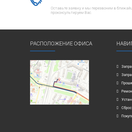
Оставьте заявку и мы перезвоним в ближайш
проконсультируем Вас.
РАСПОЛОЖЕНИЕ ОФИСА
НАВИ
Запра
Запра
Проши
Ремон
Устан
Сброс
Покуп