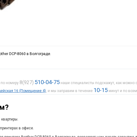
other DCP-8060 в Волгограде.
510-04-75
8(927)
е по номеру
наши специалисты подскажут, как можно с
10-15
рдейская 16 (Помещение 4)
, и мы заправим в течение
минут и по воз
ам?
 квартиры.
принтерах в офисе.