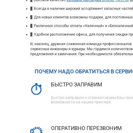
3
Высокое качество
заправки картриджа Brother TN-3130
дл
4
Всегда в наличии широкий ассортимент запасных частей
5
Для новых клиентов возможны подарки, для постоянных
6
Различные способы оплаты «Наличный» и «Безналичный»
7
Удобное расположение офиса, для получения скидки пр
И, наконец, дружная слаженная команда профессионалов с
сервисные инженеры и курьеры. Мы гордимся количество
предложения и замечания. При необходимости обязательн
ПОЧЕМУ НАДО ОБРАТИТЬСЯ В СЕРВ
БЫСТРО ЗАПРАВИМ
Быстро заправим и отремонтируем Ваш прин
возможности на нашем принтере.
ОПЕРАТИВНО ПЕРЕЗВОНИМ