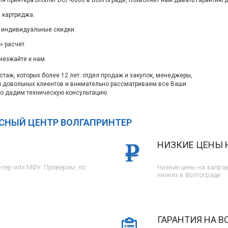
я принтера Brother DCP-8060 в Волгограде, позволяет нам давать гарантию 
 картриджа.
 индивидуальные скидки.
 расчет.
иезжайте к нам.
таж, которых более 12 лет: отдел продаж и закупок, менеджеры,
м довольных клиентов и внимательно рассматриваем все Ваши
о дадим техническую консультацию.
ИСНЫЙ ЦЕНТР ВОЛГАПРИНТЕР
НИЗКИЕ ЦЕНЫ 
тер или МФУ. Проверим, по
Низкие цены на заправ
низких в Волгограде.
ГАРАНТИЯ НА В