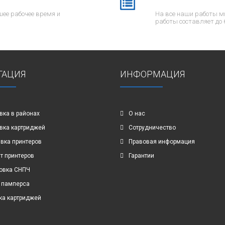
ее рабочее время и
На все наши работы м
работы составляет до 
ГАЦИЯ
ИНФОРМАЦИЯ
вка в районах
О нас
вка картриджей
Сотрудничество
вка принтеров
Правовая информация
т принтеров
Гарантии
овка СНПЧ
 памперса
ка картриджей