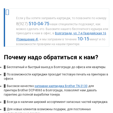
Если у Вы хотите заправить картридж, то позвоните по номеру
510-04-75
8(927)
наши специалисты подскажут, как
можно сделать это. Вызовите нашего бесплатного курьера или
приходите к нам в офис, в
Волгограде, ул. 7-я Гвардейская 16
10-15
(Помещение 4)
, и мы заправим в течение
минут и по
возможности проверим на нашем принтере.
Почему надо обратиться к нам?
1
Бесплатный и быстрый выезд в Волгограде до офиса или квартиры.
2
По возможности картриджи проходит тестовую печать на принтерах в
офисе.
3
Высокое качество
заправки картриджа Brother TN-3130
для
принтера Brother DCP-8065 в Волгограде, позволяет нам давать
гарантию до полной выработки тонера.
4
Всегда в наличии широкий ассортимент запасных частей картриджа.
5
Для новых клиентов возможны подарки, для постоянных