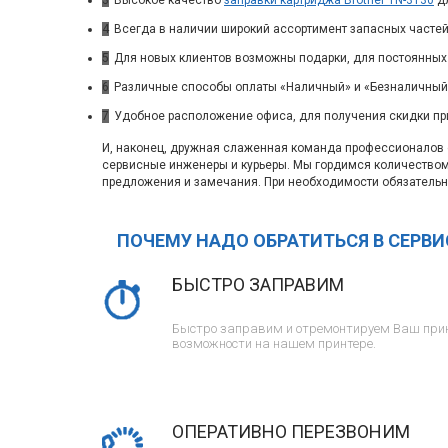
3
Высокое качество
заправки картриджа Brother TN-3130
дл
4
Всегда в наличии широкий ассортимент запасных частей
5
Для новых клиентов возможны подарки, для постоянных
6
Различные способы оплаты «Наличный» и «Безналичный»
7
Удобное расположение офиса, для получения скидки пр
И, наконец, дружная слаженная команда профессионалов с
сервисные инженеры и курьеры. Мы гордимся количество
предложения и замечания. При необходимости обязательн
ПОЧЕМУ НАДО ОБРАТИТЬСЯ В СЕРВ
БЫСТРО ЗАПРАВИМ
Быстро заправим и отремонтируем Ваш прин
возможности на нашем принтере.
ОПЕРАТИВНО ПЕРЕЗВОНИМ