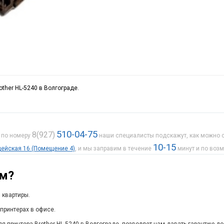
other HL-5240 в Волгограде.
510-04-75
8(927)
е по номеру
наши специалисты подскажут, как можно с
10-15
рдейская 16 (Помещение 4)
, и мы заправим в течение
минут и по воз
ам?
 квартиры.
принтерах в офисе.