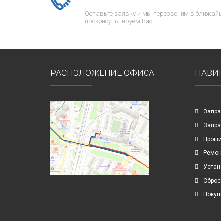
Оставьте заявку и мы перезвоним в ближайш
проконсультируем Вас.
РАСПОЛОЖЕНИЕ ОФИСА
НАВИ
Запра
Запра
Проши
Ремон
Устан
Сброс
Покуп