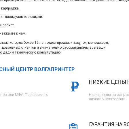
я принтера Brother HL-5240 в Волгограде, позволяет нам давать гарантию до
 картриджа.
 индивидуальные скидки.
 расчет.
иезжайте к нам.
таж, которых более 12 лет: отдел продаж и закупок, менеджеры,
м довольных клиентов и внимательно рассматриваем все Ваши
о дадим техническую консультацию.
ИСНЫЙ ЦЕНТР ВОЛГАПРИНТЕР
НИЗКИЕ ЦЕНЫ 
тер или МФУ. Проверим, по
Низкие цены на заправ
низких в Волгограде.
ГАРАНТИЯ НА В