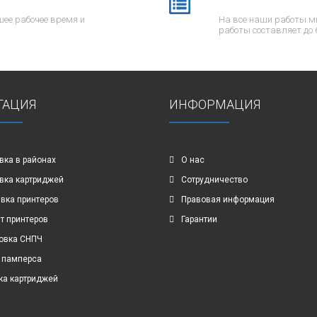
ее рабочее время и
На все наши работы м
работы составляет до 
ГАЦИЯ
ИНФОРМАЦИЯ
вка в районах
О нас
вка картриджей
Сотрудничество
вка принтеров
Правовая информация
т принтеров
Гарантии
овка СНПЧ
 памперса
ка картриджей