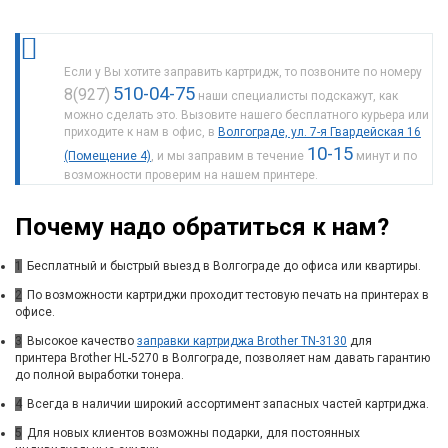
Если у Вы хотите заправить картридж, то позвоните по номеру
510-04-75
8(927)
наши специалисты подскажут, как
можно сделать это. Вызовите нашего бесплатного курьера или
приходите к нам в офис, в
Волгограде, ул. 7-я Гвардейская 16
10-15
(Помещение 4)
, и мы заправим в течение
минут и по
возможности проверим на нашем принтере.
Почему надо обратиться к нам?
1
Бесплатный и быстрый выезд в Волгограде до офиса или квартиры.
2
По возможности картриджи проходит тестовую печать на принтерах в
офисе.
3
Высокое качество
заправки картриджа Brother TN-3130
для
принтера Brother HL-5270 в Волгограде, позволяет нам давать гарантию
до полной выработки тонера.
4
Всегда в наличии широкий ассортимент запасных частей картриджа.
5
Для новых клиентов возможны подарки, для постоянных