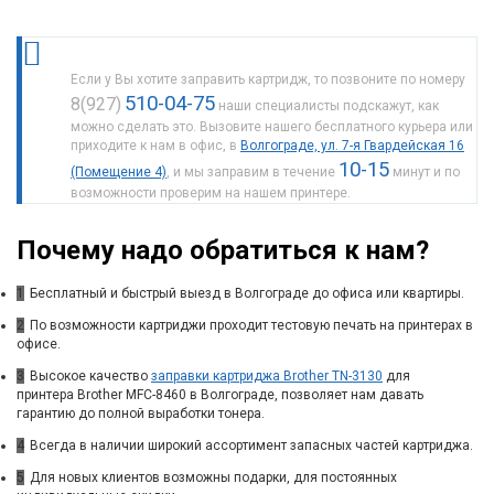
Если у Вы хотите заправить картридж, то позвоните по номеру
510-04-75
8(927)
наши специалисты подскажут, как
можно сделать это. Вызовите нашего бесплатного курьера или
приходите к нам в офис, в
Волгограде, ул. 7-я Гвардейская 16
10-15
(Помещение 4)
, и мы заправим в течение
минут и по
возможности проверим на нашем принтере.
Почему надо обратиться к нам?
1
Бесплатный и быстрый выезд в Волгограде до офиса или квартиры.
2
По возможности картриджи проходит тестовую печать на принтерах в
офисе.
3
Высокое качество
заправки картриджа Brother TN-3130
для
принтера Brother MFC-8460 в Волгограде, позволяет нам давать
гарантию до полной выработки тонера.
4
Всегда в наличии широкий ассортимент запасных частей картриджа.
5
Для новых клиентов возможны подарки, для постоянных