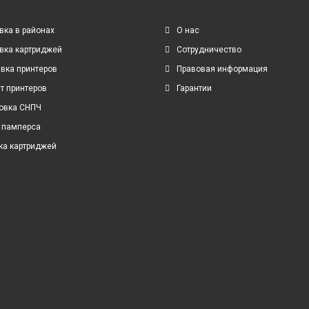
вка в районах
О нас
вка картриджей
Сотрудничество
вка принтеров
Правовая информация
т принтеров
Гарантии
овка СНПЧ
 памперса
ка картриджей