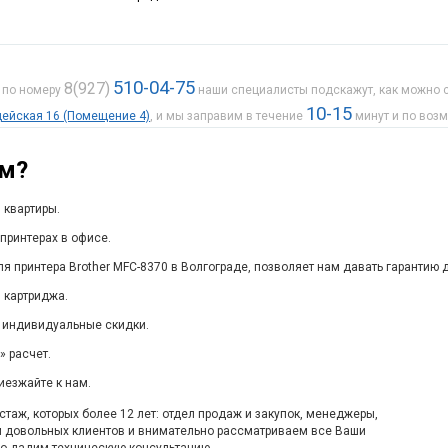
510-04-75
8(927)
е по номеру
наши специалисты подскажут, как можно с
10-15
рдейская 16 (Помещение 4)
, и мы заправим в течение
минут и по воз
ам?
 квартиры.
принтерах в офисе.
я принтера Brother MFC-8370 в Волгограде, позволяет нам давать гарантию 
 картриджа.
 индивидуальные скидки.
 расчет.
иезжайте к нам.
таж, которых более 12 лет: отдел продаж и закупок, менеджеры,
м довольных клиентов и внимательно рассматриваем все Ваши