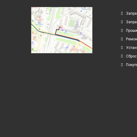
Запра
Запра
Проши
Ремон
Устан
Сброс
Покуп