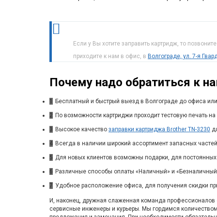
Если у Вы хотите заправить картридж, то позвонит
приходите к нам в офис, в
Волгограде, ул. 7-я Гва
Почему надо обратиться к н
1
Бесплатный и быстрый выезд в Волгограде до офиса или
2
По возможности картриджи проходит тестовую печать на 
3
Высокое качество
заправки картриджа Brother TN-3230
дл
4
Всегда в наличии широкий ассортимент запасных частей
5
Для новых клиентов возможны подарки, для постоянных
6
Различные способы оплаты «Наличный» и «Безналичный»
7
Удобное расположение офиса, для получения скидки пр
И, наконец, дружная слаженная команда профессионалов с
сервисные инженеры и курьеры. Мы гордимся количество