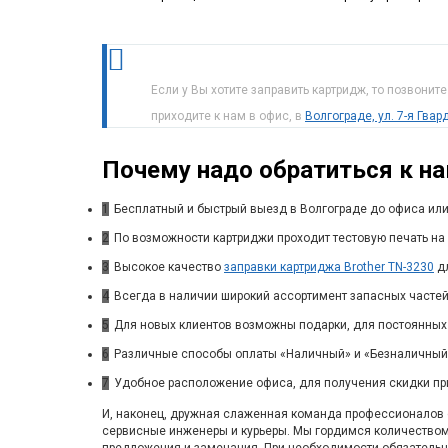
Если у Вы хотите заправить картридж, то позвонит
приходите к нам в офис, в
Волгограде, ул. 7-я Гва
Почему надо обратиться к н
1
Бесплатный и быстрый выезд в Волгограде до офиса или
2
По возможности картриджи проходит тестовую печать на 
3
Высокое качество
заправки картриджа Brother TN-3230
дл
4
Всегда в наличии широкий ассортимент запасных частей
5
Для новых клиентов возможны подарки, для постоянных
6
Различные способы оплаты «Наличный» и «Безналичный»
7
Удобное расположение офиса, для получения скидки пр
И, наконец, дружная слаженная команда профессионалов с
сервисные инженеры и курьеры. Мы гордимся количество