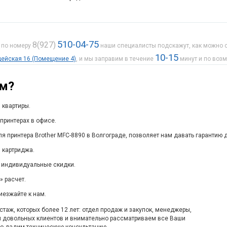
510-04-75
8(927)
е по номеру
наши специалисты подскажут, как можно с
10-15
рдейская 16 (Помещение 4)
, и мы заправим в течение
минут и по воз
ам?
 квартиры.
принтерах в офисе.
я принтера Brother MFC-8890 в Волгограде, позволяет нам давать гарантию 
 картриджа.
 индивидуальные скидки.
 расчет.
иезжайте к нам.
таж, которых более 12 лет: отдел продаж и закупок, менеджеры,
м довольных клиентов и внимательно рассматриваем все Ваши