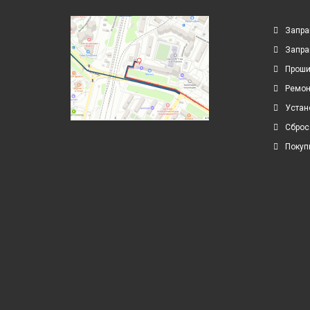
Запра
Запра
Проши
Ремон
Устан
Сброс
Покуп