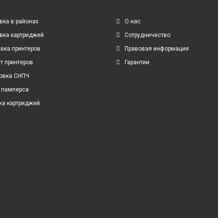
вка в районах
О нас
вка картриджей
Сотрудничество
вка принтеров
Правовая информация
т принтеров
Гарантии
овка СНПЧ
 памперса
ка картриджей