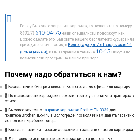
Если у Вы хотите заправить картридж, то позвоните по номеру
510-04-75
8(927)
наши специалисты подскажут, как
можно сделать это. Вызовите нашего бесплатного курьера или
приходите к нам в офис, в
Волгограде, ул. 7-я Гвардейская 16
10-15
(Помещение 4)
, и мы заправим в течение
минут и по
возможности проверим на нашем принтере.
Почему надо обратиться к нам?
1
Бесплатный и быстрый выезд в Волгограде до офиса или квартиры.
2
По возможности картриджи проходит тестовую печать на принтерах в
офисе.
3
Высокое качество
заправки картриджа Brother TN-3330
для
принтера Brother HL-5440 в Волгограде, позволяет нам давать гарантию
до полной выработки тонера.
4
Всегда в наличии широкий ассортимент запасных частей картриджа.
5
Для новых клиентов возможны подарки, для постоянных