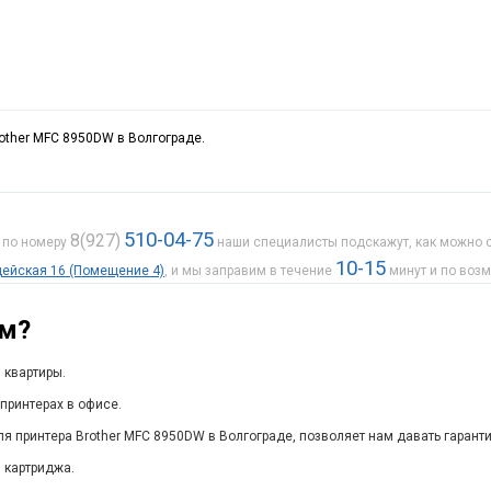
rother MFC 8950DW в Волгограде.
510-04-75
8(927)
е по номеру
наши специалисты подскажут, как можно с
10-15
рдейская 16 (Помещение 4)
, и мы заправим в течение
минут и по воз
ам?
 квартиры.
принтерах в офисе.
я принтера Brother MFC 8950DW в Волгограде, позволяет нам давать гарант
 картриджа.