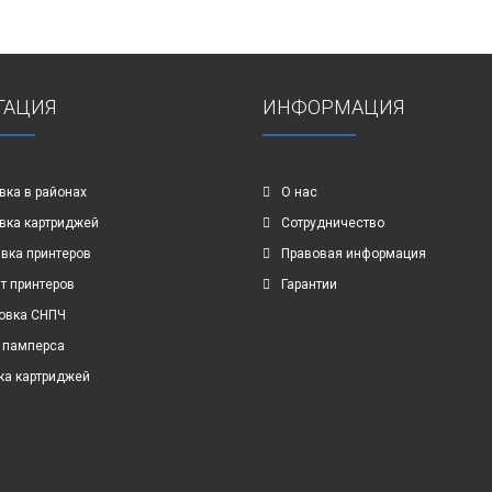
ГАЦИЯ
ИНФОРМАЦИЯ
вка в районах
О нас
вка картриджей
Сотрудничество
вка принтеров
Правовая информация
т принтеров
Гарантии
овка СНПЧ
 памперса
ка картриджей