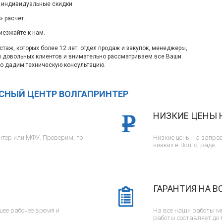
 индивидуальные скидки.
 расчет.
иезжайте к нам.
таж, которых более 12 лет: отдел продаж и закупок, менеджеры,
м довольных клиентов и внимательно рассматриваем все Ваши
о дадим техническую консультацию.
ИСНЫЙ ЦЕНТР ВОЛГАПРИНТЕР
НИЗКИЕ ЦЕНЫ 
тер или МФУ. Проверим, по
Низкие цены на заправ
низких в Волгограде.
ГАРАНТИЯ НА В
ее рабочее время и
На все наши работы м
работы составляет до 