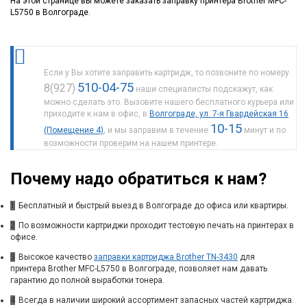
На этой странице вы можете заказать заправку принтера Brother MFC-
L5750 в Волгограде.
Если у Вы хотите заправить картридж, то позвоните по номеру
510-04-75
8(927)
наши специалисты подскажут, как
можно сделать это. Вызовите нашего бесплатного курьера или
приходите к нам в офис, в
Волгограде, ул. 7-я Гвардейская 16
10-15
(Помещение 4)
, и мы заправим в течение
минут и по
возможности проверим на нашем принтере.
Почему надо обратиться к нам?
1
Бесплатный и быстрый выезд в Волгограде до офиса или квартиры.
2
По возможности картриджи проходит тестовую печать на принтерах в
офисе.
3
Высокое качество
заправки картриджа Brother TN-3430
для
принтера Brother MFC-L5750 в Волгограде, позволяет нам давать
гарантию до полной выработки тонера.
4
Всегда в наличии широкий ассортимент запасных частей картриджа.