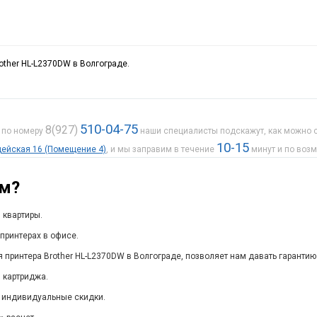
other HL-L2370DW в Волгограде.
510-04-75
8(927)
е по номеру
наши специалисты подскажут, как можно с
10-15
рдейская 16 (Помещение 4)
, и мы заправим в течение
минут и по воз
ам?
 квартиры.
принтерах в офисе.
 принтера Brother HL-L2370DW в Волгограде, позволяет нам давать гарантию
 картриджа.
 индивидуальные скидки.