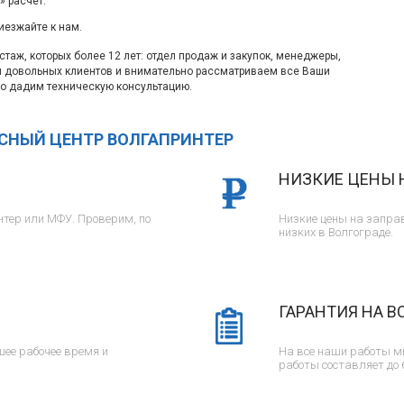
 расчет.
иезжайте к нам.
таж, которых более 12 лет: отдел продаж и закупок, менеджеры,
м довольных клиентов и внимательно рассматриваем все Ваши
о дадим техническую консультацию.
ИСНЫЙ ЦЕНТР ВОЛГАПРИНТЕР
НИЗКИЕ ЦЕНЫ 
тер или МФУ. Проверим, по
Низкие цены на заправ
низких в Волгограде.
ГАРАНТИЯ НА В
ее рабочее время и
На все наши работы м
работы составляет до 