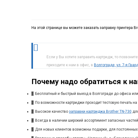
На этой странице вы можете заказать заправку принтера Br
Если у Вы хотите заправить картридж, то позвонит
приходите к нам в офис, в
Волгограде, ул. 7-я Гва
Почему надо обратиться к н
1
Бесплатный и быстрый выезд в Волгограде до офиса или
2
По возможности картриджи проходит тестовую печать на 
3
Высокое качество
заправки картриджа Brother TN-730
для
4
Всегда в наличии широкий ассортимент запасных частей
5
Для новых клиентов возможны подарки, для постоянных