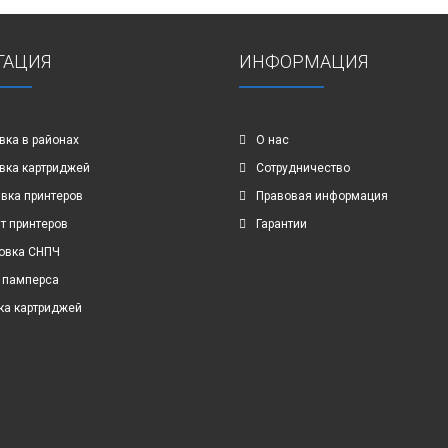
ГАЦИЯ
ИНФОРМАЦИЯ
вка в районах
О нас
вка картриджей
Сотрудничество
вка принтеров
Правовая информация
т принтеров
Гарантии
овка СНПЧ
 памперса
ка картриджей