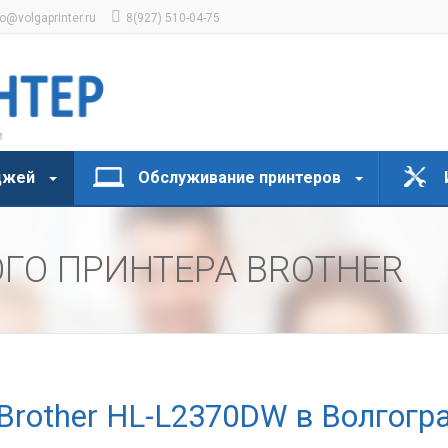
fo@volgaprinter.ru
8(927) 510-04-75
джей
Обслуживание принтеров
ГО ПРИНТЕРА BROTHER
Brother HL-L2370DW в Волгогр