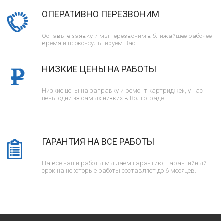
ОПЕРАТИВНО ПЕРЕЗВОНИМ
Оставьте заявку и мы перезвоним в ближайшее рабочее
время и проконсультируем Вас.
НИЗКИЕ ЦЕНЫ НА РАБОТЫ
Низкие цены на заправку и ремонт картриджей, у нас
цены одни из самых низких в Волгограде.
ГАРАНТИЯ НА ВСЕ РАБОТЫ
На все наши работы мы даем гарантию, гарантийный
срок на некоторые работы составляет до 6 месяцев.