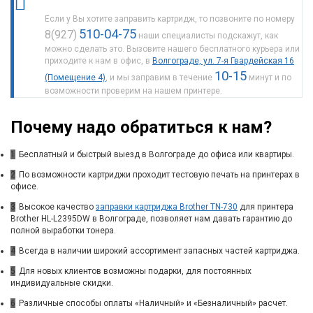
Если у Вы хотите заправить картридж, то позвоните по номеру
510-04-75
8(927)
наши специалисты подскажут, как
можно сделать это. Вызовите нашего бесплатного курьера или
приходите к нам в офис, в
Волгограде, ул. 7-я Гвардейская 16
10-15
(Помещение 4)
, и мы заправим в течение
минут и по
возможности проверим на нашем принтере.
Почему надо обратиться к нам?
1
Бесплатный и быстрый выезд в Волгограде до офиса или квартиры.
2
По возможности картриджи проходит тестовую печать на принтерах в
офисе.
3
Высокое качество
заправки картриджа Brother TN-730
для принтера
Brother HL-L2395DW в Волгограде, позволяет нам давать гарантию до
полной выработки тонера.
4
Всегда в наличии широкий ассортимент запасных частей картриджа.
5
Для новых клиентов возможны подарки, для постоянных
индивидуальные скидки.
6
Различные способы оплаты «Наличный» и «Безналичный» расчет.