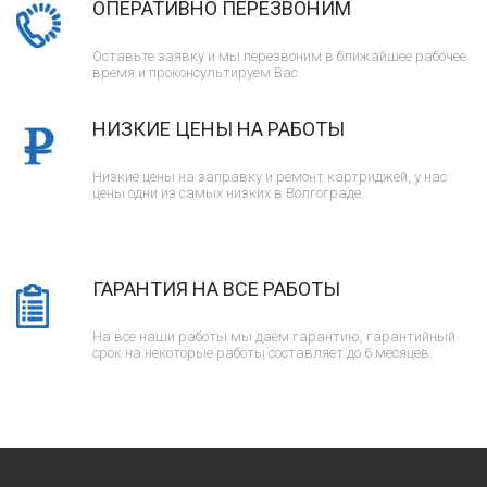
ОПЕРАТИВНО ПЕРЕЗВОНИМ
Оставьте заявку и мы перезвоним в ближайшее рабочее
время и проконсультируем Вас.
НИЗКИЕ ЦЕНЫ НА РАБОТЫ
Низкие цены на заправку и ремонт картриджей, у нас
цены одни из самых низких в Волгограде.
ГАРАНТИЯ НА ВСЕ РАБОТЫ
На все наши работы мы даем гарантию, гарантийный
срок на некоторые работы составляет до 6 месяцев.