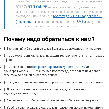
Если у Вы хотите заправить картридж, то позвоните по номеру
510-04-75
8(927)
наши специалисты подскажут, как
можно сделать это. Вызовите нашего бесплатного курьера или
приходите к нам в офис, в
Волгограде, ул. 7-я Гвардейская 16
10-15
(Помещение 4)
, и мы заправим в течение
минут и по
возможности проверим на нашем принтере.
Почему надо обратиться к нам?
1
Бесплатный и быстрый выезд в Волгограде до офиса или квартиры.
2
По возможности картриджи проходит тестовую печать на принтерах в
офисе.
3
Высокое качество
заправки картриджа Kyocera TK-1150
для
принтера Kyocera ECOSYS P2235 в Волгограде, позволяет нам давать
гарантию до полной выработки тонера.
4
Всегда в наличии широкий ассортимент запасных частей картриджа.
5
Для новых клиентов возможны подарки, для постоянных
индивидуальные скидки.
6
Различные способы оплаты «Наличный» и «Безналичный» расчет.
7
Удобное расположение офиса, для получения скидки приезжайте к