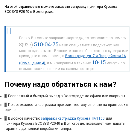
На этой странице вы можете заказать заправку принтера Kyocera
ECOSYS P2040 в Волгограде.
Если у Вы хотите заправить картридж, то позвоните по номеру
510-04-75
8(927)
наши специалисты подскажут, как
можно сделать это. Вызовите нашего бесплатного курьера или
приходите к нам в офис, в
Волгограде, ул. 7-я Гвардейская 16
10-15
(Помещение 4)
, и мы заправим в течение
минут и по
возможности проверим на нашем принтере.
Почему надо обратиться к нам?
1
Бесплатный и быстрый выезд в Волгограде до офиса или квартиры.
2
По возможности картриджи проходит тестовую печать на принтерах в
офисе.
3
Высокое качество
заправки картриджа Kyocera TK-1160
для
принтера Kyocera ECOSYS P2040 в Волгограде, позволяет нам давать
гарантию до полной выработки тонера.