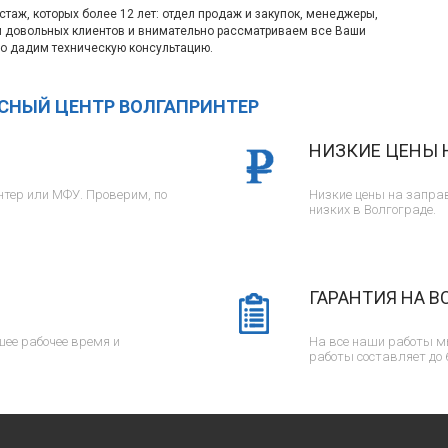
таж, которых более 12 лет: отдел продаж и закупок, менеджеры,
м довольных клиентов и внимательно рассматриваем все Ваши
о дадим техническую консультацию.
ИСНЫЙ ЦЕНТР ВОЛГАПРИНТЕР
НИЗКИЕ ЦЕНЫ 
тер или МФУ. Проверим, по
Низкие цены на заправ
низких в Волгограде.
ГАРАНТИЯ НА В
ее рабочее время и
На все наши работы м
работы составляет до 