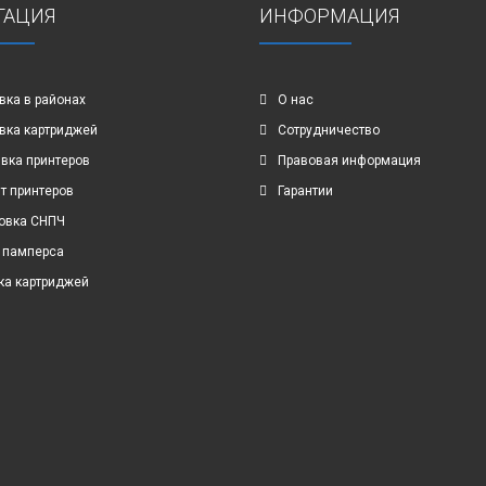
ГАЦИЯ
ИНФОРМАЦИЯ
вка в районах
О нас
вка картриджей
Сотрудничество
вка принтеров
Правовая информация
т принтеров
Гарантии
овка СНПЧ
 памперса
ка картриджей