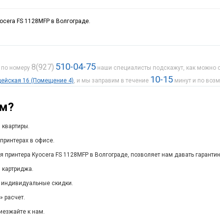
ocera FS 1128MFP в Волгограде.
510-04-75
8(927)
е по номеру
наши специалисты подскажут, как можно с
10-15
рдейская 16 (Помещение 4)
, и мы заправим в течение
минут и по воз
ам?
 квартиры.
принтерах в офисе.
я принтера Kyocera FS 1128MFP в Волгограде, позволяет нам давать гаранти
 картриджа.
 индивидуальные скидки.
 расчет.
иезжайте к нам.