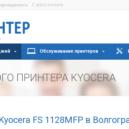
fo@volgaprinter.ru
8(927) 510-04-75
джей
Обслуживание принтеров
ГО ПРИНТЕРА KYOCERA
Kyocera FS 1128MFP в Волгогр