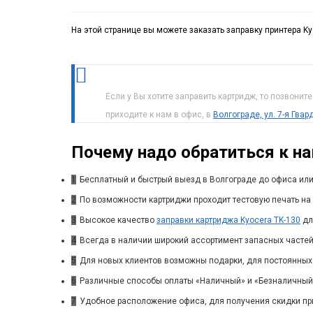
На этой странице вы можете заказать заправку принтера Ky
Если у Вы хотите заправить картридж, то позвонит
приходите к нам в офис, в
Волгограде, ул. 7-я Гва
Почему надо обратиться к н
1
Бесплатный и быстрый выезд в Волгограде до офиса или
2
По возможности картриджи проходит тестовую печать на 
3
Высокое качество
заправки картриджа Kyocera TK-130
дл
4
Всегда в наличии широкий ассортимент запасных частей
5
Для новых клиентов возможны подарки, для постоянных
6
Различные способы оплаты «Наличный» и «Безналичный»
7
Удобное расположение офиса, для получения скидки пр