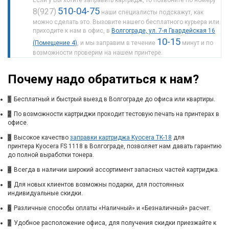
Если у Вы хотите заправить картридж, то позвоните по номеру
510-04-75
8(927)
наши специалисты подскажут, как
можно сделать это. Вызовите нашего бесплатного курьера или
приходите к нам в офис, в
Волгограде, ул. 7-я Гвардейская 16
10-15
(Помещение 4)
, и мы заправим в течение
минут и по
возможности проверим на нашем принтере.
Почему надо обратиться к нам?
1
Бесплатный и быстрый выезд в Волгограде до офиса или квартиры.
2
По возможности картриджи проходит тестовую печать на принтерах в
офисе.
3
Высокое качество
заправки картриджа Kyocera TK-18
для
принтера Kyocera FS 1118 в Волгограде, позволяет нам давать гарантию
до полной выработки тонера.
4
Всегда в наличии широкий ассортимент запасных частей картриджа.
5
Для новых клиентов возможны подарки, для постоянных
индивидуальные скидки.
6
Различные способы оплаты «Наличный» и «Безналичный» расчет.
7
Удобное расположение офиса, для получения скидки приезжайте к