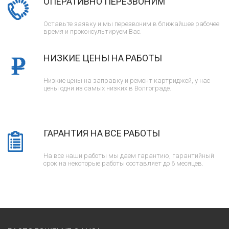
ОПЕРАТИВНО ПЕРЕЗВОНИМ
Оставьте заявку и мы перезвоним в ближайшее рабочее
время и проконсультируем Вас.
НИЗКИЕ ЦЕНЫ НА РАБОТЫ
Низкие цены на заправку и ремонт картриджей, у нас
цены одни из самых низких в Волгограде.
ГАРАНТИЯ НА ВСЕ РАБОТЫ
На все наши работы мы даем гарантию, гарантийный
срок на некоторые работы составляет до 6 месяцев.