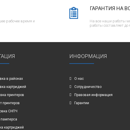
ГАРАНТИЯ НА В
ее рабочее время и
На все наши работы м
работы составляет до 
ГАЦИЯ
ИНФОРМАЦИЯ
вка в районах
О нас
вка картриджей
Сотрудничество
вка принтеров
Правовая информация
т принтеров
Гарантии
овка СНПЧ
 памперса
ка картриджей