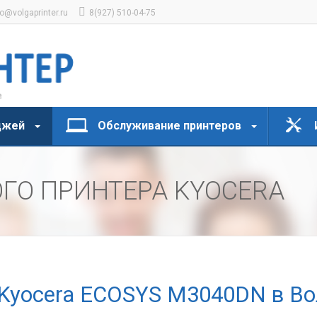
fo@volgaprinter.ru
8(927) 510-04-75
джей
Обслуживание принтеров
ГО ПРИНТЕРА KYOCERA
 Kyocera ECOSYS M3040DN в Во