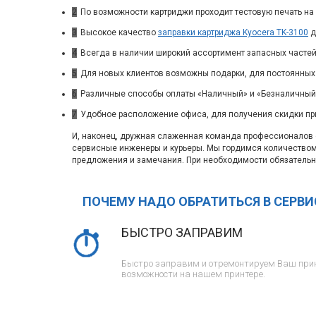
2
По возможности картриджи проходит тестовую печать на 
3
Высокое качество
заправки картриджа Kyocera TK-3100
д
4
Всегда в наличии широкий ассортимент запасных частей
5
Для новых клиентов возможны подарки, для постоянных
6
Различные способы оплаты «Наличный» и «Безналичный»
7
Удобное расположение офиса, для получения скидки пр
И, наконец, дружная слаженная команда профессионалов с
сервисные инженеры и курьеры. Мы гордимся количество
предложения и замечания. При необходимости обязательн
ПОЧЕМУ НАДО ОБРАТИТЬСЯ В СЕРВ
БЫСТРО ЗАПРАВИМ
Быстро заправим и отремонтируем Ваш прин
возможности на нашем принтере.