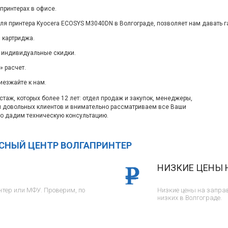
принтерах в офисе.
ля принтера Kyocera ECOSYS M3040DN в Волгограде, позволяет нам давать г
 картриджа.
 индивидуальные скидки.
 расчет.
иезжайте к нам.
таж, которых более 12 лет: отдел продаж и закупок, менеджеры,
м довольных клиентов и внимательно рассматриваем все Ваши
о дадим техническую консультацию.
ИСНЫЙ ЦЕНТР ВОЛГАПРИНТЕР
НИЗКИЕ ЦЕНЫ 
тер или МФУ. Проверим, по
Низкие цены на заправ
низких в Волгограде.