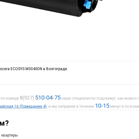
yocera ECOSYS M3040DN в Волгограде.
510-04-75
8(927)
е по номеру
наши специалисты подскажут, как можно с
10-15
рдейская 16 (Помещение 4)
, и мы заправим в течение
минут и по воз
ам?
 квартиры.