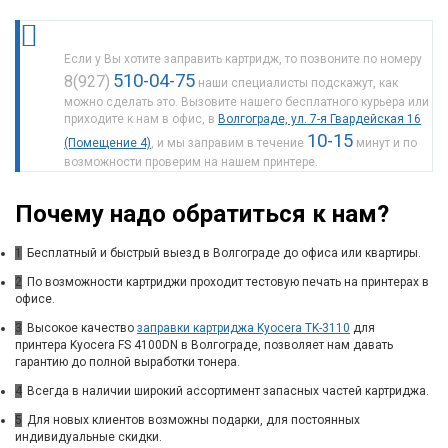
Если у Вы хотите заправить картридж, то позвоните по номеру
510-04-75
8(927)
наши специалисты подскажут, как
можно сделать это. Вызовите нашего бесплатного курьера или
приходите к нам в офис, в
Волгограде, ул. 7-я Гвардейская 16
10-15
(Помещение 4)
, и мы заправим в течение
минут и по
возможности проверим на нашем принтере.
Почему надо обратиться к нам?
1
Бесплатный и быстрый выезд в Волгограде до офиса или квартиры.
2
По возможности картриджи проходит тестовую печать на принтерах в
офисе.
3
Высокое качество
заправки картриджа Kyocera TK-3110
для
принтера Kyocera FS 4100DN в Волгограде, позволяет нам давать
гарантию до полной выработки тонера.
4
Всегда в наличии широкий ассортимент запасных частей картриджа.
5
Для новых клиентов возможны подарки, для постоянных
индивидуальные скидки.