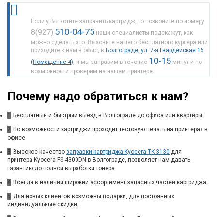
Если у Вы хотите заправить картридж, то позвоните по номеру
510-04-75
8(927)
наши специалисты подскажут, как
можно сделать это. Вызовите нашего бесплатного курьера или
приходите к нам в офис, в
Волгограде, ул. 7-я Гвардейская 16
10-15
(Помещение 4)
, и мы заправим в течение
минут и по
возможности проверим на нашем принтере.
Почему надо обратиться к нам?
1
Бесплатный и быстрый выезд в Волгограде до офиса или квартиры.
2
По возможности картриджи проходит тестовую печать на принтерах в
офисе.
3
Высокое качество
заправки картриджа Kyocera TK-3130
для
принтера Kyocera FS 4300DN в Волгограде, позволяет нам давать
гарантию до полной выработки тонера.
4
Всегда в наличии широкий ассортимент запасных частей картриджа.
5
Для новых клиентов возможны подарки, для постоянных
индивидуальные скидки.