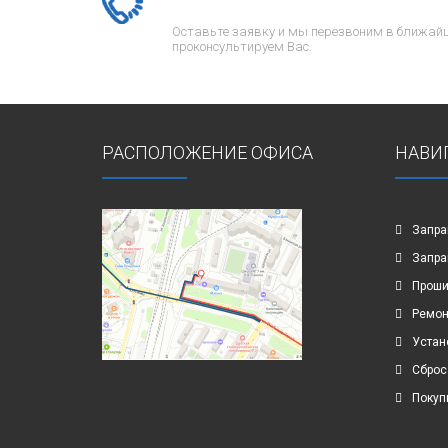
Оставьте заявку и мы перезвоним в ближайш
проконсультируем Вас.
РАСПОЛОЖЕНИЕ ОФИСА
НАВИ
Запра
Запра
Проши
Ремон
Устан
Сброс
Покуп