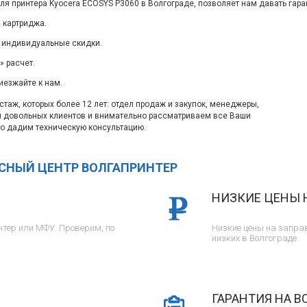
ля принтера Kyocera ECOSYS P3060 в Волгограде, позволяет нам давать гара
 картриджа.
 индивидуальные скидки.
 расчет.
иезжайте к нам.
таж, которых более 12 лет: отдел продаж и закупок, менеджеры,
м довольных клиентов и внимательно рассматриваем все Ваши
о дадим техническую консультацию.
ИСНЫЙ ЦЕНТР ВОЛГАПРИНТЕР
НИЗКИЕ ЦЕНЫ 
тер или МФУ. Проверим, по
Низкие цены на заправ
низких в Волгограде.
ГАРАНТИЯ НА В