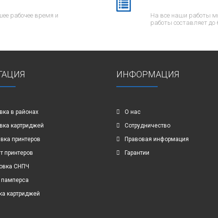
ее рабочее время и
На все наши работы м
работы составляет до 
ГАЦИЯ
ИНФОРМАЦИЯ
вка в районах
О нас
вка картриджей
Сотрудничество
вка принтеров
Правовая информация
т принтеров
Гарантии
овка СНПЧ
 памперса
ка картриджей