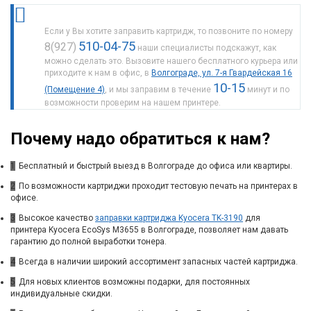
Если у Вы хотите заправить картридж, то позвоните по номеру
510-04-75
8(927)
наши специалисты подскажут, как
можно сделать это. Вызовите нашего бесплатного курьера или
приходите к нам в офис, в
Волгограде, ул. 7-я Гвардейская 16
10-15
(Помещение 4)
, и мы заправим в течение
минут и по
возможности проверим на нашем принтере.
Почему надо обратиться к нам?
1
Бесплатный и быстрый выезд в Волгограде до офиса или квартиры.
2
По возможности картриджи проходит тестовую печать на принтерах в
офисе.
3
Высокое качество
заправки картриджа Kyocera TK-3190
для
принтера Kyocera EcoSys M3655 в Волгограде, позволяет нам давать
гарантию до полной выработки тонера.
4
Всегда в наличии широкий ассортимент запасных частей картриджа.
5
Для новых клиентов возможны подарки, для постоянных
индивидуальные скидки.