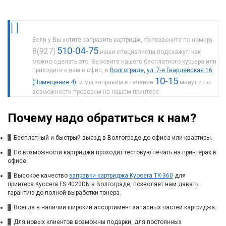
Если у Вы хотите заправить картридж, то позвоните по номеру
510-04-75
8(927)
наши специалисты подскажут, как
можно сделать это. Вызовите нашего бесплатного курьера или
приходите к нам в офис, в
Волгограде, ул. 7-я Гвардейская 16
10-15
(Помещение 4)
, и мы заправим в течение
минут и по
возможности проверим на нашем принтере.
Почему надо обратиться к нам?
1
Бесплатный и быстрый выезд в Волгограде до офиса или квартиры.
2
По возможности картриджи проходит тестовую печать на принтерах в
офисе.
3
Высокое качество
заправки картриджа Kyocera TK-360
для
принтера Kyocera FS 4020DN в Волгограде, позволяет нам давать
гарантию до полной выработки тонера.
4
Всегда в наличии широкий ассортимент запасных частей картриджа.
5
Для новых клиентов возможны подарки, для постоянных