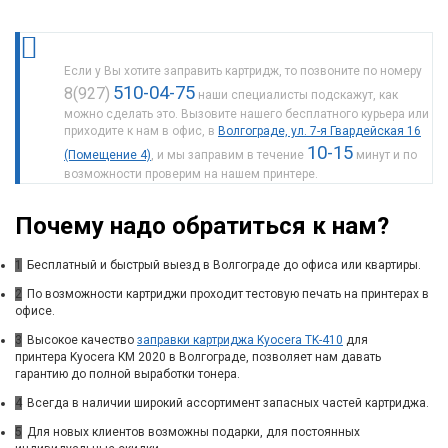
Если у Вы хотите заправить картридж, то позвоните по номеру
510-04-75
8(927)
наши специалисты подскажут, как
можно сделать это. Вызовите нашего бесплатного курьера или
приходите к нам в офис, в
Волгограде, ул. 7-я Гвардейская 16
10-15
(Помещение 4)
, и мы заправим в течение
минут и по
возможности проверим на нашем принтере.
Почему надо обратиться к нам?
1
Бесплатный и быстрый выезд в Волгограде до офиса или квартиры.
2
По возможности картриджи проходит тестовую печать на принтерах в
офисе.
3
Высокое качество
заправки картриджа Kyocera TK-410
для
принтера Kyocera KM 2020 в Волгограде, позволяет нам давать
гарантию до полной выработки тонера.
4
Всегда в наличии широкий ассортимент запасных частей картриджа.
5
Для новых клиентов возможны подарки, для постоянных