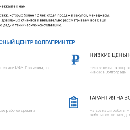
иезжайте к нам.
таж, которых более 12 лет: отдел продаж и закупок, менеджеры,
м довольных клиентов и внимательно рассматриваем все Ваши
о дадим техническую консультацию.
ИСНЫЙ ЦЕНТР ВОЛГАПРИНТЕР
НИЗКИЕ ЦЕНЫ 
тер или МФУ. Проверим, по
Низкие цены на заправ
низких в Волгограде.
ГАРАНТИЯ НА В
ее рабочее время и
На все наши работы м
работы составляет до 