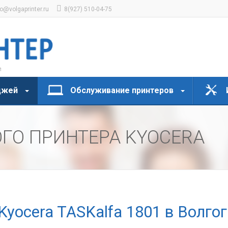
fo@volgaprinter.ru
8(927) 510-04-75
джей
Обслуживание принтеров
ГО ПРИНТЕРА KYOCERA
Kyocera TASKalfa 1801 в Волго