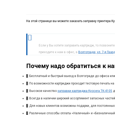
На этой странице вы можете заказать заправку принтера Ky
Если у Вы хотите заправить картридж, то позвонит
приходите к нам в офис, в
Волгограде, ул. 7-я Гва
Почему надо обратиться к н
1
Бесплатный и быстрый выезд в Волгограде до офиса или
2
По возможности картриджи проходит тестовую печать на 
3
Высокое качество
заправки картриджа Kyocera TK-4105
д
4
Всегда в наличии широкий ассортимент запасных частей
5
Для новых клиентов возможны подарки, для постоянных
6
Различные способы оплаты «Наличный» и «Безналичный»