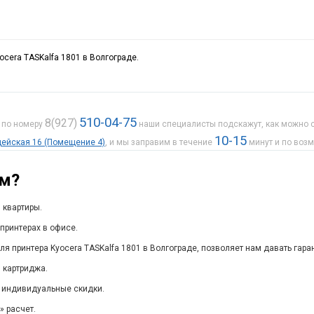
ocera TASKalfa 1801 в Волгограде.
510-04-75
8(927)
е по номеру
наши специалисты подскажут, как можно с
10-15
рдейская 16 (Помещение 4)
, и мы заправим в течение
минут и по воз
ам?
 квартиры.
принтерах в офисе.
ля принтера Kyocera TASKalfa 1801 в Волгограде, позволяет нам давать гара
 картриджа.
 индивидуальные скидки.
 расчет.