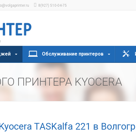
fo@volgaprinter.ru
8(927) 510-04-75
джей
Обслуживание принтеров
ГО ПРИНТЕРА KYOCERA
Kyocera TASKalfa 221 в Волгог