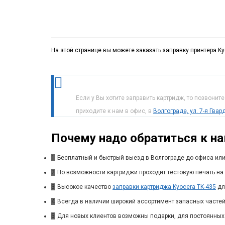
На этой странице вы можете заказать заправку принтера Ky
Если у Вы хотите заправить картридж, то позвонит
приходите к нам в офис, в
Волгограде, ул. 7-я Гва
Почему надо обратиться к н
1
Бесплатный и быстрый выезд в Волгограде до офиса или
2
По возможности картриджи проходит тестовую печать на 
3
Высокое качество
заправки картриджа Kyocera TK-435
дл
4
Всегда в наличии широкий ассортимент запасных частей
5
Для новых клиентов возможны подарки, для постоянных