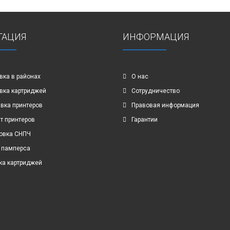
ГАЦИЯ
ИНФОРМАЦИЯ
вка в районах
О нас
вка картриджей
Сотрудничество
вка принтеров
Правовая информация
т принтеров
Гарантии
овка СНПЧ
 памперса
ка картриджей