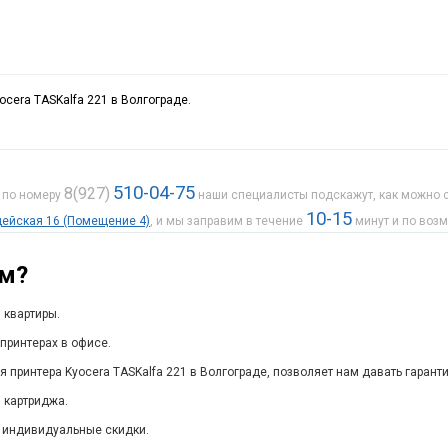
ocera TASKalfa 221 в Волгограде.
510-04-75
8(927)
е по номеру
наши специалисты подскажут, как можно с
10-15
рдейская 16 (Помещение 4)
, и мы заправим в течение
минут и по воз
ам?
 квартиры.
принтерах в офисе.
я принтера Kyocera TASKalfa 221 в Волгограде, позволяет нам давать гарант
 картриджа.
 индивидуальные скидки.