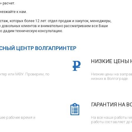
 расчет.
иезжайте к нам.
таж, которых более 12 лет: отдел продаж и закупок, менеджеры,
м довольных клиентов и внимательно рассматриваем все Ваши
о дадим техническую консультацию.
ИСНЫЙ ЦЕНТР ВОЛГАПРИНТЕР
НИЗКИЕ ЦЕНЫ 
тер или МФУ. Проверим, по
Низкие цены на заправ
низких в Волгограде.
ГАРАНТИЯ НА В
ее рабочее время и
На все наши работы м
работы составляет до 