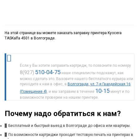
На этой странице вы можете заказать заправку принтера Kyocera
TASKalfa 4501 в Волгограде.
Если у Вы хотите заправить картридж, то позвоните по номеру
510-04-75
8(927)
наши специалисты подскажут, как
можно сделать это. Вызовите нашего бесплатного курьера или
приходите к нам в офис, в
Волгограде, ул. 7-я Гвардейская 16
10-15
(Помещение 4)
, и мы заправим в течение
минут и по
возможности проверим на нашем принтере.
Почему надо обратиться к нам?
1
Бесплатный и быстрый выезд в Волгограде до офиса или квартиры.
2
По возможности картриджи проходит тестовую печать на принтерах в